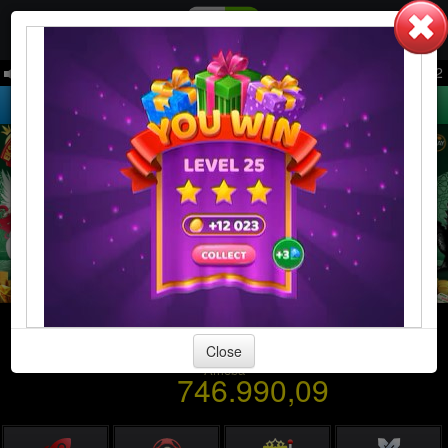
Welcome 123123123 tes
LOGIN
DAFTAR
Close
Ameba
746.990,09