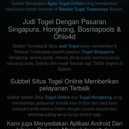
Subbet Merupakan
Agen Togel Online
yang memberikan
Daegu Lottery
06-08-2026
4866
keamanan dalam bermain di
Bandar Togel Terpercaya
Subbet.
DakarPools
06-08-2026
0889
Judi Togel Dengan Pasaran
Singapura, Hongkong, Bosniapools &
Gimpopools
06-08-2026
0108
Ohio4d
Subbet Termaksud Situs
Judi Togel
yang memberikan 8
RiyadhPools
06-08-2026
9297
Pasaran Terlengkap seperti pasaran
Togel Singapura
,
Hongkong, bosnia pools, ohio4d, jilong pools, kunming pools,
Burma Lottery
06-08-2026
5269
nanyang pools, Sydney dan masih banyak lagi. Daftar segera di
Subbet.
Kiev Pool
06-08-2026
7817
Subbet Situs Togel Online Memberikan
pelayanan Terbaik
Sino Pools
06-08-2026
7019
Subbet Adalah Situs
Togel Online
dan
Togel Hongkong
yang
memberikan pelayanan terbaik bisa di lihat dari cara kami
Carpi Pools
06-08-2026
4316
melayani anda selama 24jam dengan proses deposit dan
withdraw paling lama hanya 3menit saja.
Hamburg Pools
05-08-2026
2409
Kami juga Menyediakan Aplikasi Android Dan